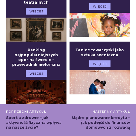
teatralnych
WIĘCEJ
WIĘCEJ
Ranking
Taniec towarzyski jako
najpopularniejszych
sztuka sceniczna
oper na świecie –
WIĘCEJ
przewodnik melomana
WIĘCEJ
POPRZEDNI ARTYKUŁ
NASTĘPNY ARTYKUŁ
Sport a zdrowie – jak
Mądre planowanie kredytu –
aktywność fizyczna wpływa
jak podejść do finansów
na nasze życie?
domowych z rozwagą