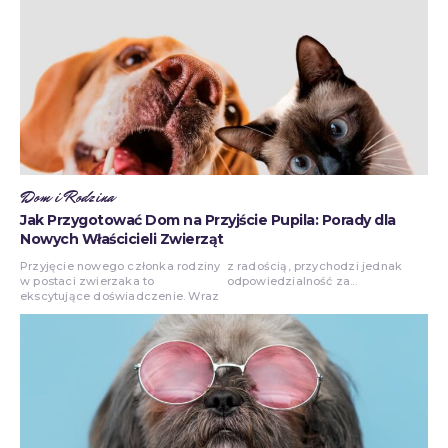
Dom i Rodzina
Jak Przygotować Dom na Przyjście Pupila: Porady dla
Nowych Właścicieli Zwierząt
Przyjęcie nowego członka rodziny
z radością, przychodzi jednak
w postaci zwierzaka to
odpowiedzialność za...
ekscytujące doświadczenie. Wraz