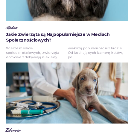
Media
Jakie Zwierzęta są Najpopularniejsze w Mediach
Społecznościowych?
W erze mediów
większą popularność niż ludzie.
społecznościowych, zwierzęta
Od kochających kamerę kotów,
domowe zdobywają niekiedy
po...
Zdrowie