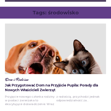
Tags:
środowisko
Dom i Rodzina
Jak Przygotować Dom na Przyjście Pupila: Porady dla
Nowych Właścicieli Zwierząt
Przyjęcie nowego członka rodziny
z radością, przychodzi jednak
w postaci zwierzaka to
odpowiedzialność za...
ekscytujące doświadczenie. Wraz