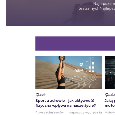
Najlepsze m
teatralnychNajlepsz
Sport
Społec
Sport a zdrowie – jak aktywność
Jaką 
fizyczna wpływa na nasze życie?
motor
Powszechnie mówi
naprawdę wygląda ta
Motory
samoc