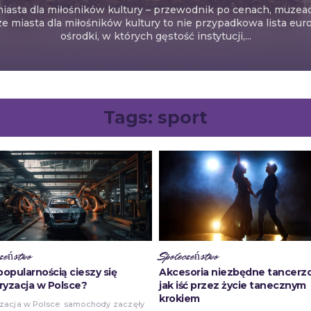
iasta dla miłośników kultury – przewodnik po cenach, muzea
e miasta dla miłośników kultury to nie przypadkowa lista europ
ośrodki, w których gęstość instytucji,...
Tags:
sport
zeństwo
Społeczeństwo
popularnością cieszy się
Akcesoria niezbędne tancerz
yzacja w Polsce?
jak iść przez życie tanecznym
krokiem
zacja w Polsce
hody zaczęły