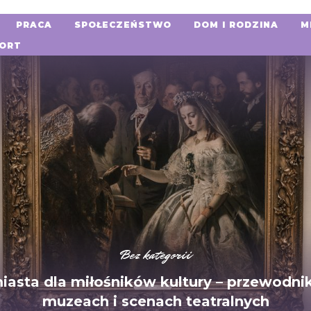
PRACA
SPOŁECZEŃSTWO
DOM I RODZINA
M
ORT
Bez kategorii
iasta dla miłośników kultury – przewodni
muzeach i scenach teatralnych