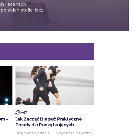
ch i scenach
ejskich stolic, lecz
Sport
om –
Jak Zacząć Biegać: Praktyczne
Porady dla Początkujących
Bieganie to jedna z
aktywności fizycznej.