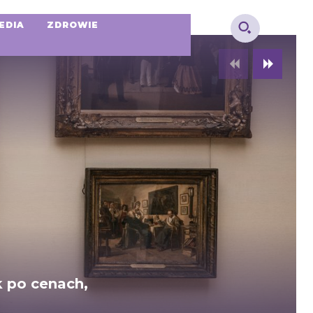
EDIA
ZDROWIE
k po cenach,