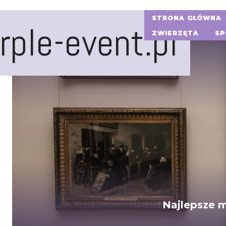
STRONA GŁÓWNA
rple-event.pl
ZWIERZĘTA
SP
Najlepsze m