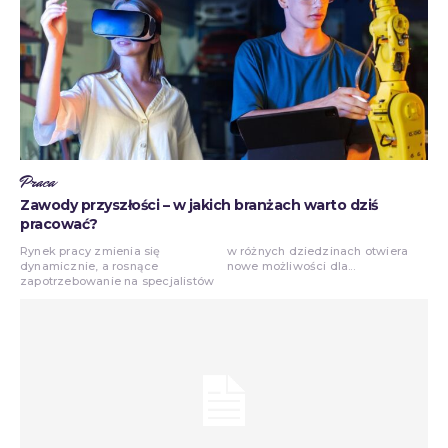
Praca
Zawody przyszłości – w jakich branżach warto dziś
pracować?
Rynek pracy zmienia się
w różnych dziedzinach otwiera
dynamicznie, a rosnące
nowe możliwości dla...
zapotrzebowanie na specjalistów