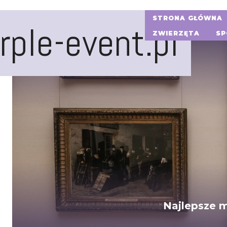
STRONA GŁÓWNA
rple-event.pl
ZWIERZĘTA
SP
Najlepsze m