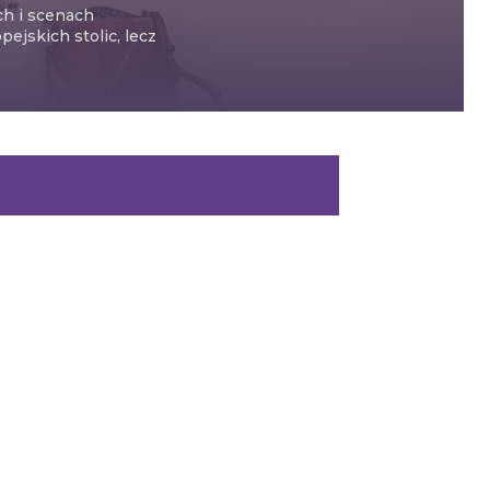
ch i scenach
ejskich stolic, lecz