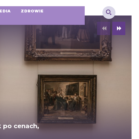
EDIA
ZDROWIE
k po cenach,