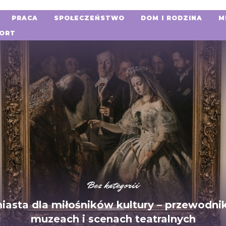
PRACA
SPOŁECZEŃSTWO
DOM I RODZINA
M
ORT
Bez kategorii
iasta dla miłośników kultury – przewodni
muzeach i scenach teatralnych