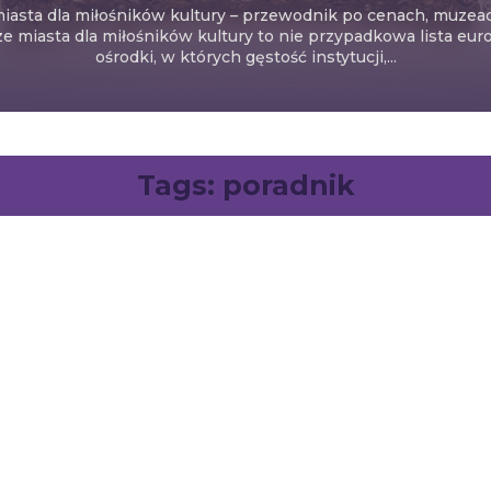
iasta dla miłośników kultury – przewodnik po cenach, muzea
e miasta dla miłośników kultury to nie przypadkowa lista europ
ośrodki, w których gęstość instytucji,...
Tags:
poradnik