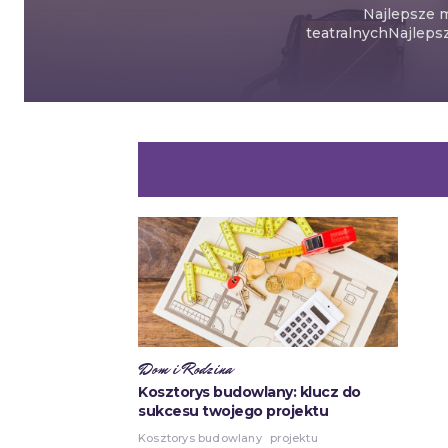
Najlepsze m
teatralnychNajlepsz
Dom i Rodzina
Kosztorys budowlany: klucz do
sukcesu twojego projektu
Kosztorys budowlany
projektu