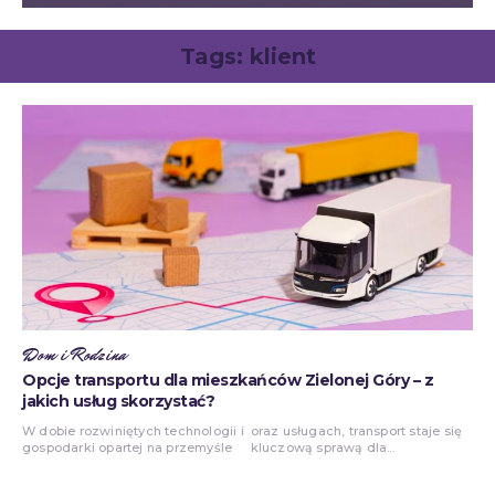
Tags:
klient
Dom i Rodzina
Opcje transportu dla mieszkańców Zielonej Góry – z
jakich usług skorzystać?
W dobie rozwiniętych technologii i
oraz usługach, transport staje się
gospodarki opartej na przemyśle
kluczową sprawą dla...