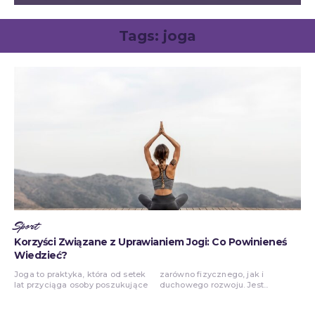
Tags:
joga
Sport
Korzyści Związane z Uprawianiem Jogi: Co Powinieneś
Wiedzieć?
Joga to praktyka, która od setek
zarówno fizycznego, jak i
lat przyciąga osoby poszukujące
duchowego rozwoju. Jest...