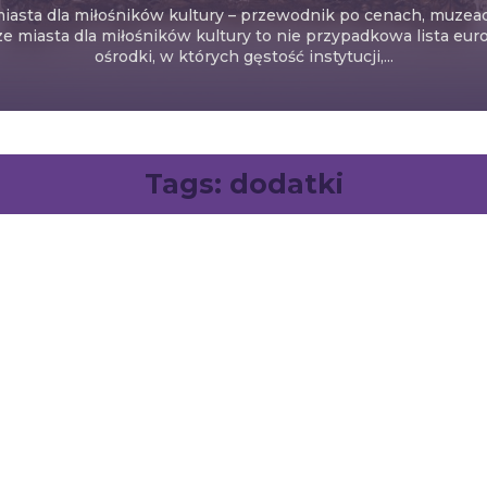
iasta dla miłośników kultury – przewodnik po cenach, muzea
e miasta dla miłośników kultury to nie przypadkowa lista europ
ośrodki, w których gęstość instytucji,...
Tags:
dodatki