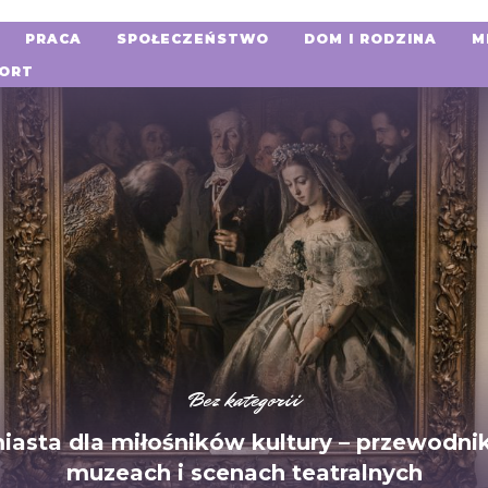
PRACA
SPOŁECZEŃSTWO
DOM I RODZINA
M
ORT
Bez kategorii
iasta dla miłośników kultury – przewodni
muzeach i scenach teatralnych