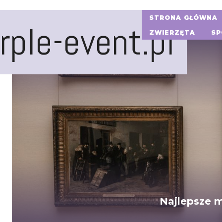
STRONA GŁÓWNA
rple-event.pl
ZWIERZĘTA
SP
Najlepsze m