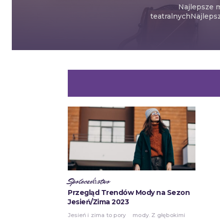
Najlepsze m
teatralnychNajlepsz
Społeczeństwo
Przegląd Trendów Mody na Sezon
Jesień/Zima 2023
Jesień i zima to pory
mody. Z głębokimi