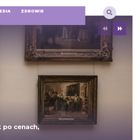
EDIA
ZDROWIE
k po cenach,