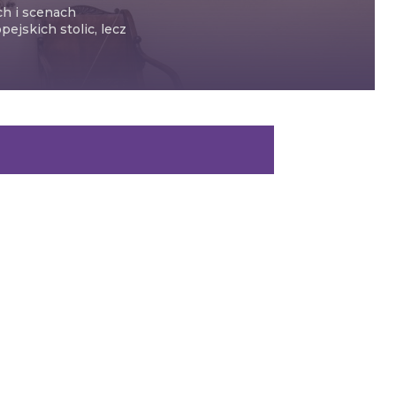
ch i scenach
ejskich stolic, lecz