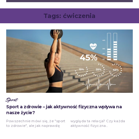
Tags:
ćwiczenia
Sport
Sport a zdrowie – jak aktywność fizyczna wpływa na
nasze życie?
Powszechnie mówi się, że "sport
wygląda ta relacja? Czy każda
to zdrowie", ale jak naprawdę
aktywność fizyczna...