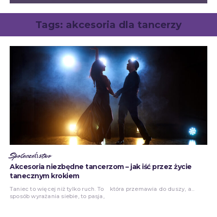
Tags:
akcesoria dla tancerzy
Społeczeństwo
Akcesoria niezbędne tancerzom – jak iść przez życie
tanecznym krokiem
Taniec to więcej niż tylko ruch. To
która przemawia do duszy, a...
sposób wyrażania siebie, to pasja,