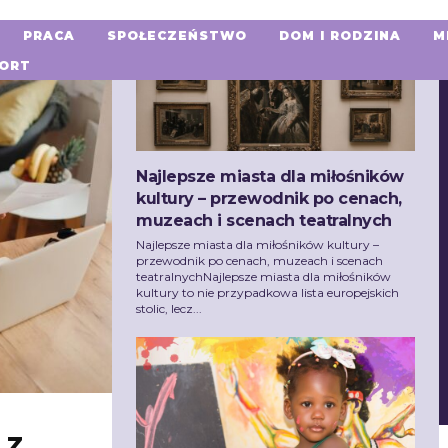
PRACA
SPOŁECZEŃSTWO
DOM I RODZINA
M
ORT
Najlepsze miasta dla miłośników
kultury – przewodnik po cenach,
muzeach i scenach teatralnych
Najlepsze miasta dla miłośników kultury –
przewodnik po cenach, muzeach i scenach
teatralnychNajlepsze miasta dla miłośników
kultury to nie przypadkowa lista europejskich
stolic, lecz...
 z