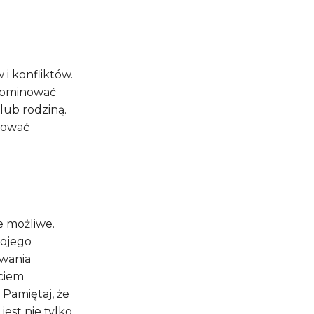
i konfliktów.
 dominować
lub rodziną.
hować
e możliwe.
wojego
owania
yciem
Pamiętaj, że
st nie tylko