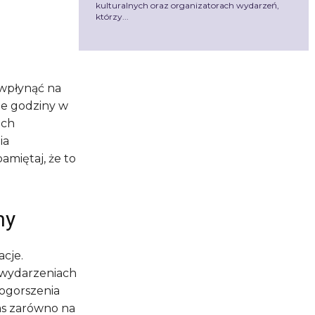
kulturalnych oraz organizatorach wydarzeń,
którzy...
 wpłynąć na
gie godziny w
ach
ia
miętaj, że to
ny
acje.
 wydarzeniach
ogorszenia
as zarówno na