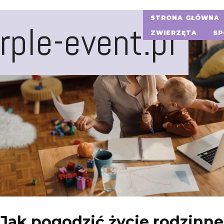
STRONA GŁÓWNA
rple-event.pl
ZWIERZĘTA
SP
Jak pogodzić życie rodzinne