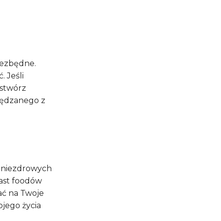
iezbędne.
. Jeśli
 stwórz
spędzanego z
a niezdrowych
fast foodów
ać na Twoje
ojego życia