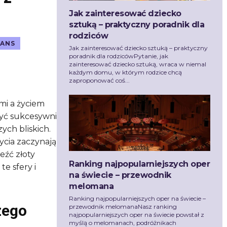
Jak zainteresować dziecko
sztuką – praktyczny poradnik dla
rodziców
TANS
Jak zainteresować dziecko sztuką – praktyczny
poradnik dla rodzicówPytanie, jak
zainteresować dziecko sztuką, wraca w niemal
każdym domu, w którym rodzice chcą
zaproponować coś...
i a życiem
yć sukcesywni
ych bliskich.
ycia zaczynają
eźć złoty
Ranking najpopularniejszych oper
e sfery i
na świecie – przewodnik
melomana
Ranking najpopularniejszych oper na świecie –
zego
przewodnik melomanaNasz ranking
najpopularniejszych oper na świecie powstał z
myślą o melomanach, podróżnikach