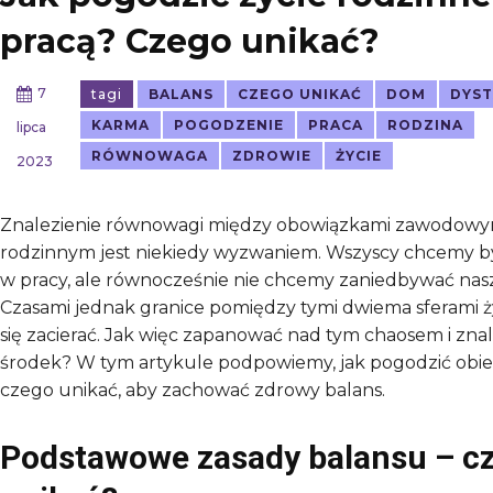
pracą? Czego unikać?
7
tagi
BALANS
CZEGO UNIKAĆ
DOM
DYS
KARMA
POGODZENIE
PRACA
RODZINA
lipca
RÓWNOWAGA
ZDROWIE
ŻYCIE
2023
Znalezienie równowagi między obowiązkami zawodowym
rodzinnym jest niekiedy wyzwaniem. Wszyscy chcemy b
w pracy, ale równocześnie nie chcemy zaniedbywać nasz
Czasami jednak granice pomiędzy tymi dwiema sferami ż
się zacierać. Jak więc zapanować nad tym chaosem i znal
środek? W tym artykule podpowiemy, jak pogodzić obie t
czego unikać, aby zachować zdrowy balans.
Podstawowe zasady balansu – c